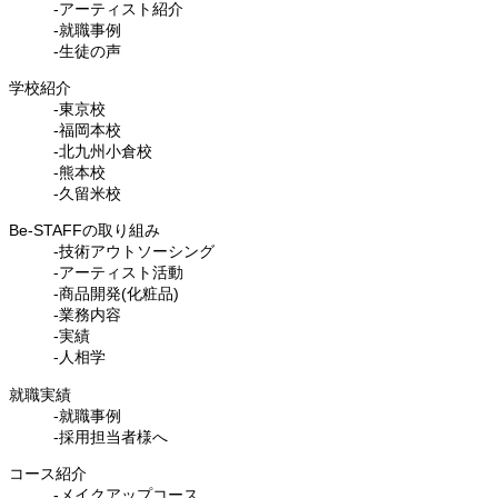
-アーティスト紹介
-就職事例
-生徒の声
学校紹介
-東京校
-福岡本校
-北九州小倉校
-熊本校
-久留米校
Be-STAFFの取り組み
-技術アウトソーシング
-アーティスト活動
-商品開発(化粧品)
-業務内容
-実績
-人相学
就職実績
-就職事例
-採用担当者様へ
コース紹介
-メイクアップコース