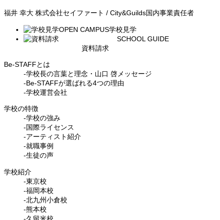
福井 幸大
株式会社セイファート / City&Guilds国内事業責任者
OPEN CAMPUS
学校見学
SCHOOL GUIDE
資料請求
Be-STAFFとは
-学校長の言葉と理念・山口 啓メッセージ
-Be-STAFFが選ばれる4つの理由
-学校運営会社
学校の特徴
-学校の強み
-国際ライセンス
-アーティスト紹介
-就職事例
-生徒の声
学校紹介
-東京校
-福岡本校
-北九州小倉校
-熊本校
-久留米校