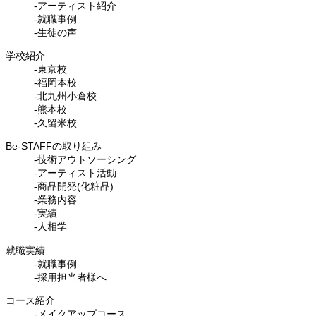
-アーティスト紹介
-就職事例
-生徒の声
学校紹介
-東京校
-福岡本校
-北九州小倉校
-熊本校
-久留米校
Be-STAFFの取り組み
-技術アウトソーシング
-アーティスト活動
-商品開発(化粧品)
-業務内容
-実績
-人相学
就職実績
-就職事例
-採用担当者様へ
コース紹介
-メイクアップコース